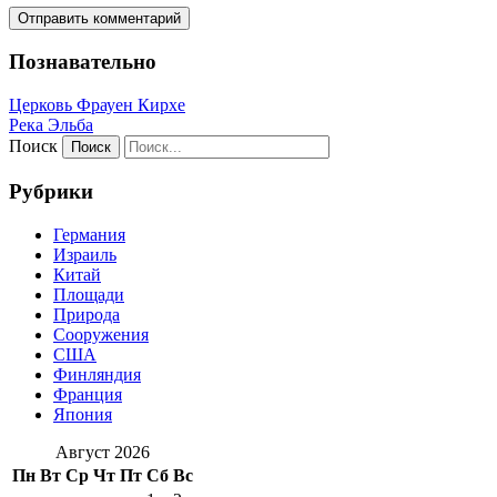
Познавательно
Церковь Фрауен Кирхе
Река Эльба
Поиск
Рубрики
Германия
Израиль
Китай
Площади
Природа
Сооружения
США
Финляндия
Франция
Япония
Август 2026
Пн
Вт
Ср
Чт
Пт
Сб
Вс