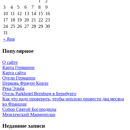
1
2
3
4
5
6
7
8
9
10
11
12
13
14
15
16
17
18
19
20
21
22
23
24
25
26
27
28
29
30
31
« Янв
Популярное
О сайте
Карта Германии
Карта сайта
Отели Германии
Церковь Фрауен Кирхе
Река Эльба
Отель Parkhotel Bernburg в Бернбурге
Как что надо проверить, чтобы неплохо провести два месяца
во Франции
Собор Святой Богородицы
Мюнхенский Мариенплац
Недавние записи