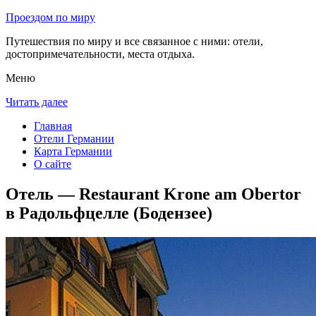
Проездом по миру
Путешествия по миру и все связанное с ними: отели,
достопримечательности, места отдыха.
Меню
Читать далее
Главная
Отели Германии
Карта Германии
О сайте
Отель — Restaurant Krone am Obertor
в Радольфцелле (Бодензее)