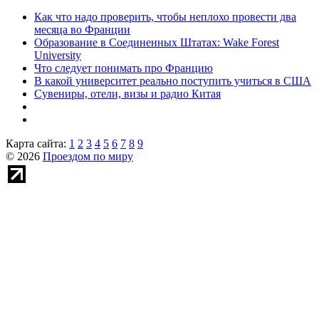
Как что надо проверить, чтобы неплохо провести два
месяца во Франции
Образование в Соединенных Штатах: Wake Forest
University
Что следует понимать про Францию
В какой университет реально поступить учиться в США
Сувениры, отели, визы и радио Китая
Карта сайта:
1
2
3
4
5
6
7
8
9
© 2026
Проездом по миру