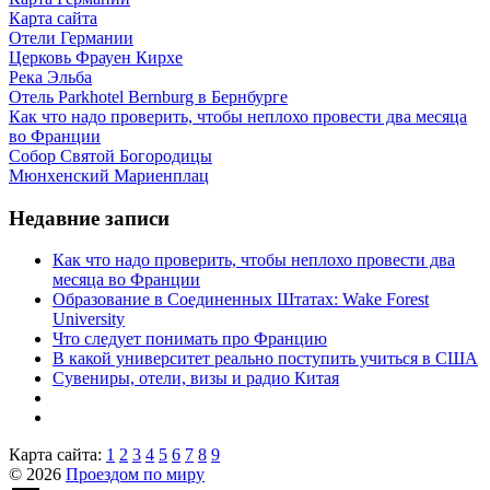
Карта сайта
Отели Германии
Церковь Фрауен Кирхе
Река Эльба
Отель Parkhotel Bernburg в Бернбурге
Как что надо проверить, чтобы неплохо провести два месяца
во Франции
Собор Святой Богородицы
Мюнхенский Мариенплац
Недавние записи
Как что надо проверить, чтобы неплохо провести два
месяца во Франции
Образование в Соединенных Штатах: Wake Forest
University
Что следует понимать про Францию
В какой университет реально поступить учиться в США
Сувениры, отели, визы и радио Китая
Карта сайта:
1
2
3
4
5
6
7
8
9
© 2026
Проездом по миру