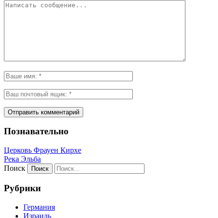
Познавательно
Церковь Фрауен Кирхе
Река Эльба
Поиск
Рубрики
Германия
Израиль