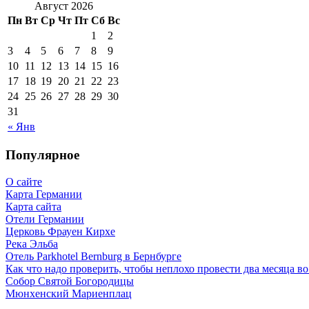
Август 2026
Пн
Вт
Ср
Чт
Пт
Сб
Вс
1
2
3
4
5
6
7
8
9
10
11
12
13
14
15
16
17
18
19
20
21
22
23
24
25
26
27
28
29
30
31
« Янв
Популярное
О сайте
Карта Германии
Карта сайта
Отели Германии
Церковь Фрауен Кирхе
Река Эльба
Отель Parkhotel Bernburg в Бернбурге
Как что надо проверить, чтобы неплохо провести два месяца в
Собор Святой Богородицы
Мюнхенский Мариенплац