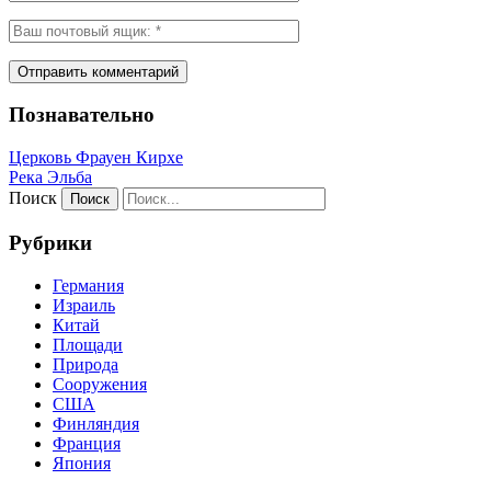
Познавательно
Церковь Фрауен Кирхе
Река Эльба
Поиск
Рубрики
Германия
Израиль
Китай
Площади
Природа
Сооружения
США
Финляндия
Франция
Япония