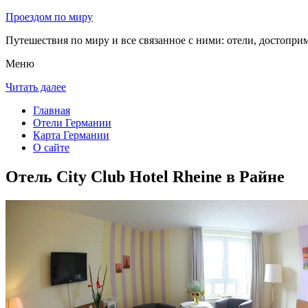
Проездом по миру
Путешествия по миру и все связанное с ними: отели, достоприм
Меню
Читать далее
Главная
Отели Германии
Карта Германии
О сайте
Отель City Club Hotel Rheine в Райне