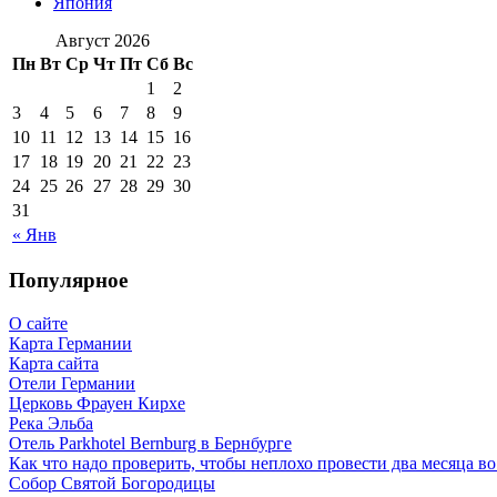
Япония
Август 2026
Пн
Вт
Ср
Чт
Пт
Сб
Вс
1
2
3
4
5
6
7
8
9
10
11
12
13
14
15
16
17
18
19
20
21
22
23
24
25
26
27
28
29
30
31
« Янв
Популярное
О сайте
Карта Германии
Карта сайта
Отели Германии
Церковь Фрауен Кирхе
Река Эльба
Отель Parkhotel Bernburg в Бернбурге
Как что надо проверить, чтобы неплохо провести два месяца в
Собор Святой Богородицы