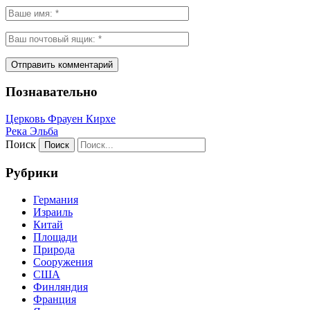
Познавательно
Церковь Фрауен Кирхе
Река Эльба
Поиск
Рубрики
Германия
Израиль
Китай
Площади
Природа
Сооружения
США
Финляндия
Франция