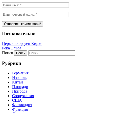
Познавательно
Церковь Фрауен Кирхе
Река Эльба
Поиск
Рубрики
Германия
Израиль
Китай
Площади
Природа
Сооружения
США
Финляндия
Франция