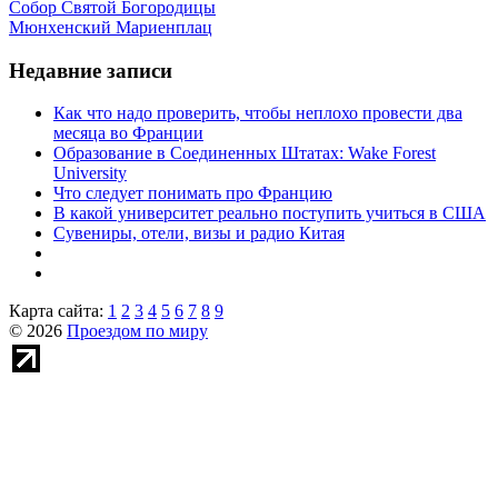
Собор Святой Богородицы
Мюнхенский Мариенплац
Недавние записи
Как что надо проверить, чтобы неплохо провести два
месяца во Франции
Образование в Соединенных Штатах: Wake Forest
University
Что следует понимать про Францию
В какой университет реально поступить учиться в США
Сувениры, отели, визы и радио Китая
Карта сайта:
1
2
3
4
5
6
7
8
9
© 2026
Проездом по миру