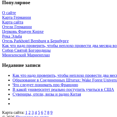
Популярное
О сайте
Карта Германии
Карта сайта
Отели Германии
Церковь Фрауен Кирхе
Река Эльба
Отель Parkhotel Bernburg в Бернбурге
Как что надо проверить, чтобы неплохо провести два месяца в
Собор Святой Богородицы
Мюнхенский Мариенплац
Недавние записи
Как что надо проверить, чтобы неплохо провести два ме
Образование в Соединенных Штатах: Wake Forest Universi
Что следует понимать про Францию
В какой университет реально поступить учиться в США
Сувениры, отели, визы и радио Китая
Карта сайта:
1
2
3
4
5
6
7
8
9