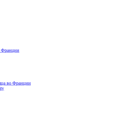
о Франции
сяца во Франции
ty