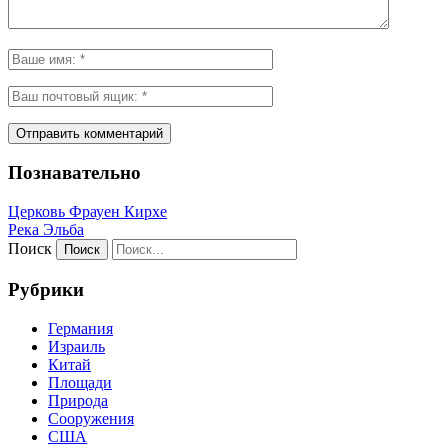
Познавательно
Церковь Фрауен Кирхе
Река Эльба
Поиск
Рубрики
Германия
Израиль
Китай
Площади
Природа
Сооружения
США