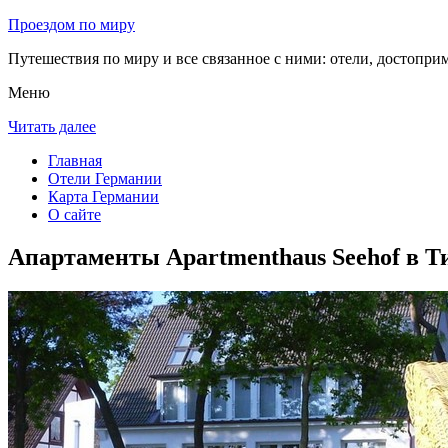
Проездом по миру
Путешествия по миру и все связанное с ними: отели, достоприм
Меню
Читать далее
Главная
Отели Германии
Карта Германии
О сайте
Апартаменты Apartmenthaus Seehof в 