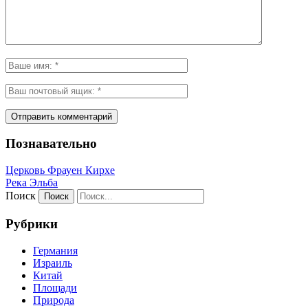
Познавательно
Церковь Фрауен Кирхе
Река Эльба
Поиск
Рубрики
Германия
Израиль
Китай
Площади
Природа