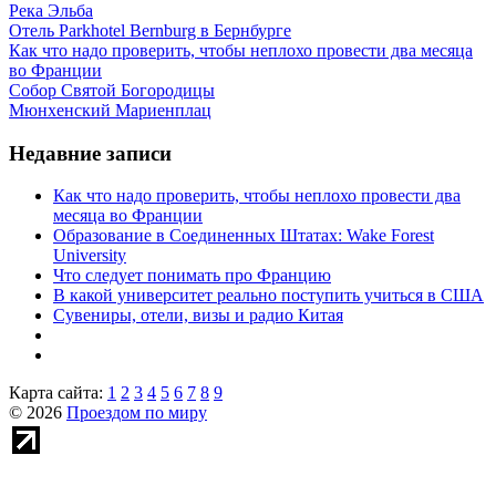
Река Эльба
Отель Parkhotel Bernburg в Бернбурге
Как что надо проверить, чтобы неплохо провести два месяца
во Франции
Собор Святой Богородицы
Мюнхенский Мариенплац
Недавние записи
Как что надо проверить, чтобы неплохо провести два
месяца во Франции
Образование в Соединенных Штатах: Wake Forest
University
Что следует понимать про Францию
В какой университет реально поступить учиться в США
Сувениры, отели, визы и радио Китая
Карта сайта:
1
2
3
4
5
6
7
8
9
© 2026
Проездом по миру