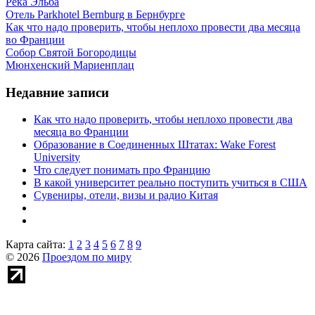
Река Эльба
Отель Parkhotel Bernburg в Бернбурге
Как что надо проверить, чтобы неплохо провести два месяца
во Франции
Собор Святой Богородицы
Мюнхенский Мариенплац
Недавние записи
Как что надо проверить, чтобы неплохо провести два
месяца во Франции
Образование в Соединенных Штатах: Wake Forest
University
Что следует понимать про Францию
В какой университет реально поступить учиться в США
Сувениры, отели, визы и радио Китая
Карта сайта:
1
2
3
4
5
6
7
8
9
© 2026
Проездом по миру