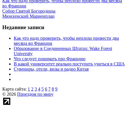
Как что надо проверить, чтобы неплохо провести два месяца
во Франции
Собор Святой Богородицы
Мюнхенский Мариенплац
Недавние записи
Как что надо проверить, чтобы неплохо провести два
месяца во Франции
Образование в Соединенных Штатах: Wake Forest
University
Что следует понимать про Францию
В какой университет реально поступить учиться в США
Сувениры, отели, визы и радио Китая
Карта сайта:
1
2
3
4
5
6
7
8
9
© 2026
Проездом по миру