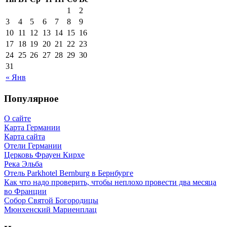
1
2
3
4
5
6
7
8
9
10
11
12
13
14
15
16
17
18
19
20
21
22
23
24
25
26
27
28
29
30
31
« Янв
Популярное
О сайте
Карта Германии
Карта сайта
Отели Германии
Церковь Фрауен Кирхе
Река Эльба
Отель Parkhotel Bernburg в Бернбурге
Как что надо проверить, чтобы неплохо провести два месяца
во Франции
Собор Святой Богородицы
Мюнхенский Мариенплац