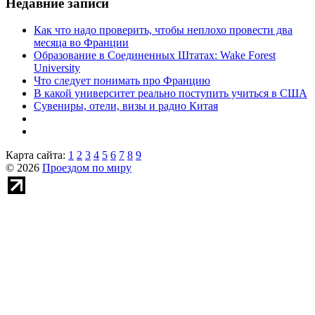
Недавние записи
Как что надо проверить, чтобы неплохо провести два
месяца во Франции
Образование в Соединенных Штатах: Wake Forest
University
Что следует понимать про Францию
В какой университет реально поступить учиться в США
Сувениры, отели, визы и радио Китая
Карта сайта:
1
2
3
4
5
6
7
8
9
© 2026
Проездом по миру