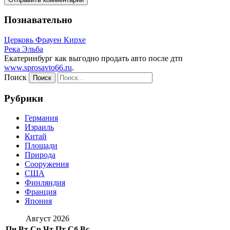
Познавательно
Церковь Фрауен Кирхе
Река Эльба
Екатеринбург как выгодно продать авто после дтп
www.sprosavto66.ru
.
Поиск
Рубрики
Германия
Израиль
Китай
Площади
Природа
Сооружения
США
Финляндия
Франция
Япония
Август 2026
Пн
Вт
Ср
Чт
Пт
Сб
Вс