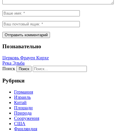
Познавательно
Церковь Фрауен Кирхе
Река Эльба
Поиск
Рубрики
Германия
Израиль
Китай
Площади
Природа
Сооружения
США
Финляндия