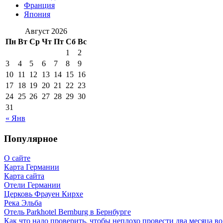
Франция
Япония
Август 2026
Пн
Вт
Ср
Чт
Пт
Сб
Вс
1
2
3
4
5
6
7
8
9
10
11
12
13
14
15
16
17
18
19
20
21
22
23
24
25
26
27
28
29
30
31
« Янв
Популярное
О сайте
Карта Германии
Карта сайта
Отели Германии
Церковь Фрауен Кирхе
Река Эльба
Отель Parkhotel Bernburg в Бернбурге
Как что надо проверить, чтобы неплохо провести два месяца в