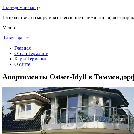
Проездом по миру
Путешествия по миру и все связанное с ними: отели, достоприм
Меню
Читать далее
Главная
Отели Германии
Карта Германии
О сайте
Апартаменты Ostsee-Idyll в Тиммендо