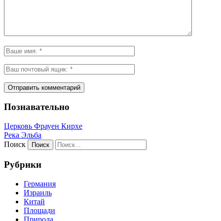
Познавательно
Церковь Фрауен Кирхе
Река Эльба
Поиск
Рубрики
Германия
Израиль
Китай
Площади
Природа