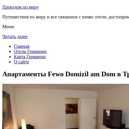
Проездом по миру
Путешествия по миру и все связанное с ними: отели, достоприм
Меню
Читать далее
Главная
Отели Германии
Карта Германии
О сайте
Апартаменты Fewo Domizil am Dom в Т