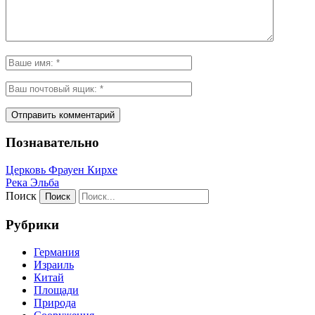
Познавательно
Церковь Фрауен Кирхе
Река Эльба
Поиск
Рубрики
Германия
Израиль
Китай
Площади
Природа