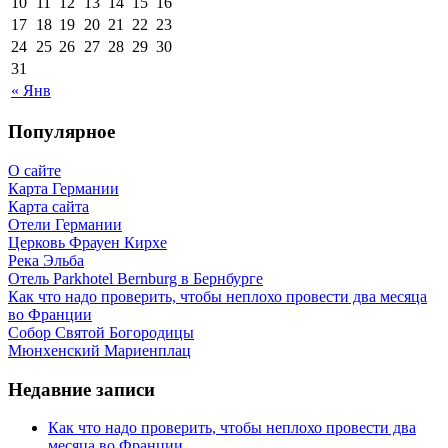
10
11
12
13
14
15
16
17
18
19
20
21
22
23
24
25
26
27
28
29
30
31
« Янв
Популярное
О сайте
Карта Германии
Карта сайта
Отели Германии
Церковь Фрауен Кирхе
Река Эльба
Отель Parkhotel Bernburg в Бернбурге
Как что надо проверить, чтобы неплохо провести два месяца
во Франции
Собор Святой Богородицы
Мюнхенский Мариенплац
Недавние записи
Как что надо проверить, чтобы неплохо провести два
месяца во Франции