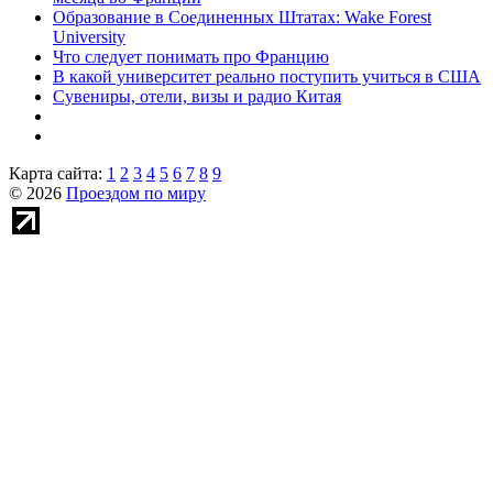
Образование в Соединенных Штатах: Wake Forest
University
Что следует понимать про Францию
В какой университет реально поступить учиться в США
Сувениры, отели, визы и радио Китая
Карта сайта:
1
2
3
4
5
6
7
8
9
© 2026
Проездом по миру