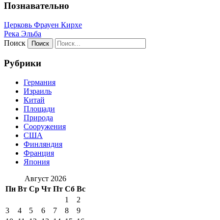
Познавательно
Церковь Фрауен Кирхе
Река Эльба
Поиск
Рубрики
Германия
Израиль
Китай
Площади
Природа
Сооружения
США
Финляндия
Франция
Япония
Август 2026
Пн
Вт
Ср
Чт
Пт
Сб
Вс
1
2
3
4
5
6
7
8
9