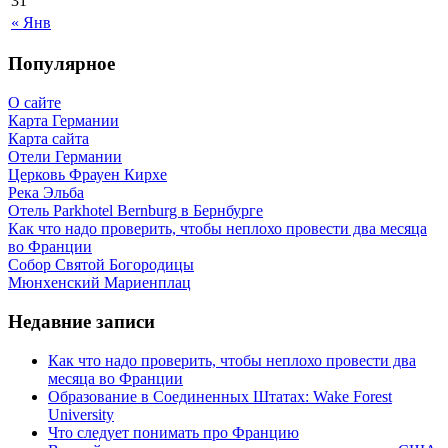
31
« Янв
Популярное
О сайте
Карта Германии
Карта сайта
Отели Германии
Церковь Фрауен Кирхе
Река Эльба
Отель Parkhotel Bernburg в Бернбурге
Как что надо проверить, чтобы неплохо провести два месяца
во Франции
Собор Святой Богородицы
Мюнхенский Мариенплац
Недавние записи
Как что надо проверить, чтобы неплохо провести два
месяца во Франции
Образование в Соединенных Штатах: Wake Forest
University
Что следует понимать про Францию