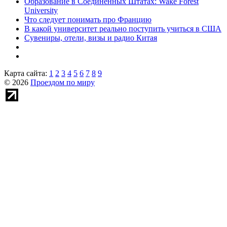
Образование в Соединенных Штатах: Wake Forest
University
Что следует понимать про Францию
В какой университет реально поступить учиться в США
Сувениры, отели, визы и радио Китая
Карта сайта:
1
2
3
4
5
6
7
8
9
© 2026
Проездом по миру