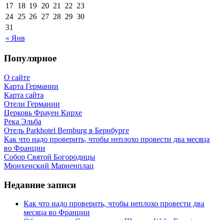
17
18
19
20
21
22
23
24
25
26
27
28
29
30
31
« Янв
Популярное
О сайте
Карта Германии
Карта сайта
Отели Германии
Церковь Фрауен Кирхе
Река Эльба
Отель Parkhotel Bernburg в Бернбурге
Как что надо проверить, чтобы неплохо провести два месяца
во Франции
Собор Святой Богородицы
Мюнхенский Мариенплац
Недавние записи
Как что надо проверить, чтобы неплохо провести два
месяца во Франции