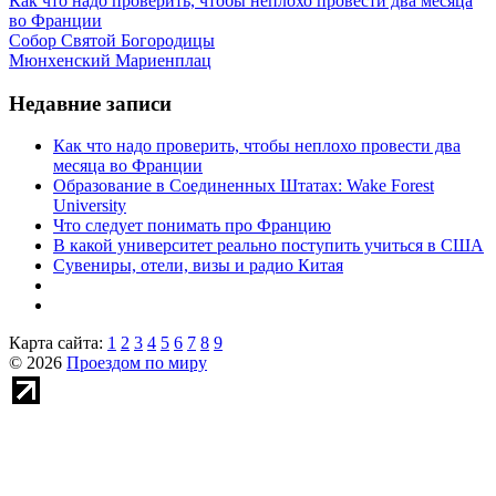
Как что надо проверить, чтобы неплохо провести два месяца
во Франции
Собор Святой Богородицы
Мюнхенский Мариенплац
Недавние записи
Как что надо проверить, чтобы неплохо провести два
месяца во Франции
Образование в Соединенных Штатах: Wake Forest
University
Что следует понимать про Францию
В какой университет реально поступить учиться в США
Сувениры, отели, визы и радио Китая
Карта сайта:
1
2
3
4
5
6
7
8
9
© 2026
Проездом по миру