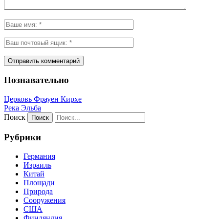
Познавательно
Церковь Фрауен Кирхе
Река Эльба
Поиск
Рубрики
Германия
Израиль
Китай
Площади
Природа
Сооружения
США
Финляндия