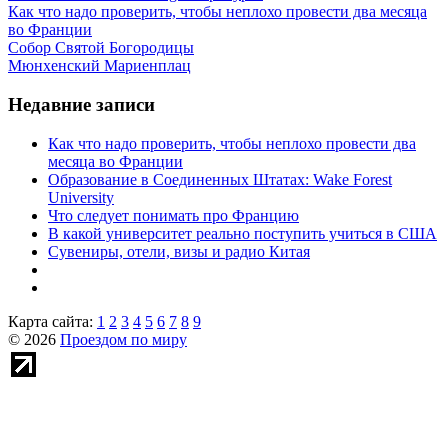
Как что надо проверить, чтобы неплохо провести два месяца
во Франции
Собор Святой Богородицы
Мюнхенский Мариенплац
Недавние записи
Как что надо проверить, чтобы неплохо провести два
месяца во Франции
Образование в Соединенных Штатах: Wake Forest
University
Что следует понимать про Францию
В какой университет реально поступить учиться в США
Сувениры, отели, визы и радио Китая
Карта сайта:
1
2
3
4
5
6
7
8
9
© 2026
Проездом по миру