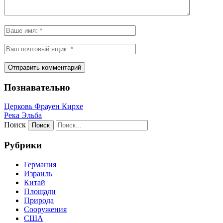
Познавательно
Церковь Фрауен Кирхе
Река Эльба
Поиск
Рубрики
Германия
Израиль
Китай
Площади
Природа
Сооружения
США