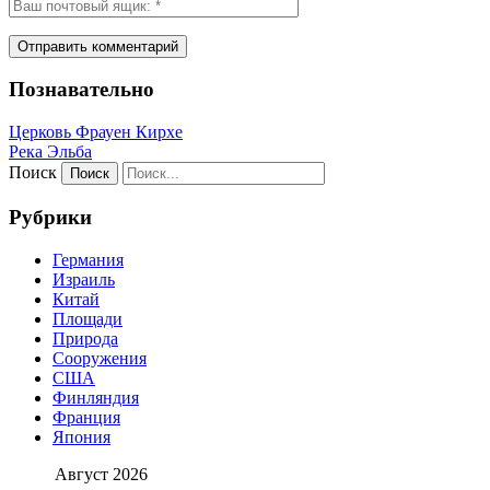
Познавательно
Церковь Фрауен Кирхе
Река Эльба
Поиск
Рубрики
Германия
Израиль
Китай
Площади
Природа
Сооружения
США
Финляндия
Франция
Япония
Август 2026