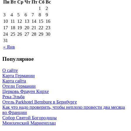
Пн
Вт
Ср
Чт
Пт
Сб
Вс
1
2
3
4
5
6
7
8
9
10
11
12
13
14
15
16
17
18
19
20
21
22
23
24
25
26
27
28
29
30
31
« Янв
Популярное
О сайте
Карта Германии
Карта сайта
Отели Германии
Церковь Фрауен Кирхе
Река Эльба
Отель Parkhotel Bernburg в Бернбурге
Как что надо проверить, чтобы неплохо провести два месяца
во Франции
Собор Святой Богородицы
Мюнхенский Мариенплац