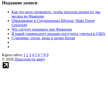
Недавние записи
Как что надо проверить, чтобы неплохо провести два
месяца во Франции
Образование в Соединенных Штатах: Wake Forest
University
Что следует понимать про Францию
В какой университет реально поступить учиться в США
Сувениры, отели, визы и радио Китая
Карта сайта:
1
2
3
4
5
6
7
8
9
© 2026
Проездом по миру