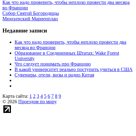
Как что надо проверить, чтобы неплохо провести два месяца
во Франции
Собор Святой Богородицы
Мюнхенский Мариенплац
Недавние записи
Как что надо проверить, чтобы неплохо провести два
месяца во Франции
Образование в Соединенных Штатах: Wake Forest
University
Что следует понимать про Францию
В какой университет реально поступить учиться в США
Сувениры, отели, визы и радио Китая
Карта сайта:
1
2
3
4
5
6
7
8
9
© 2026
Проездом по миру