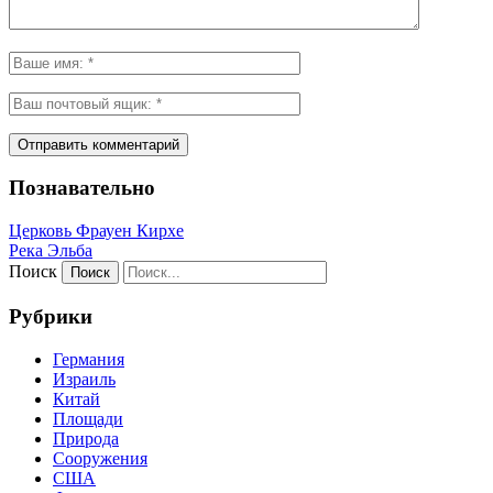
Познавательно
Церковь Фрауен Кирхе
Река Эльба
Поиск
Рубрики
Германия
Израиль
Китай
Площади
Природа
Сооружения
США