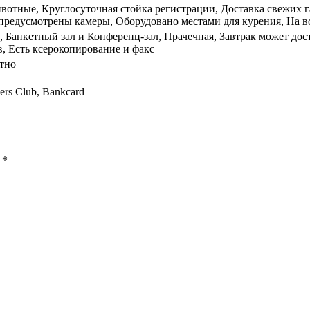
отные, Круглосуточная стойка регистрации, Доставка свежих га
предусмотрены камеры, Оборудовано местами для курения, На вс
, Банкетный зал и Конференц-зал, Прачечная, Завтрак может до
в, Есть ксерокопирование и факс
атно
ners Club, Bankcard
ы
*