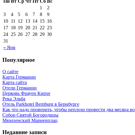
Пн
Вт
Ср
Чт
Пт
Сб
Вс
1
2
3
4
5
6
7
8
9
10
11
12
13
14
15
16
17
18
19
20
21
22
23
24
25
26
27
28
29
30
31
« Янв
Популярное
О сайте
Карта Германии
Карта сайта
Отели Германии
Церковь Фрауен Кирхе
Река Эльба
Отель Parkhotel Bernburg в Бернбурге
Как что надо проверить, чтобы неплохо провести два месяца в
Собор Святой Богородицы
Мюнхенский Мариенплац
Недавние записи