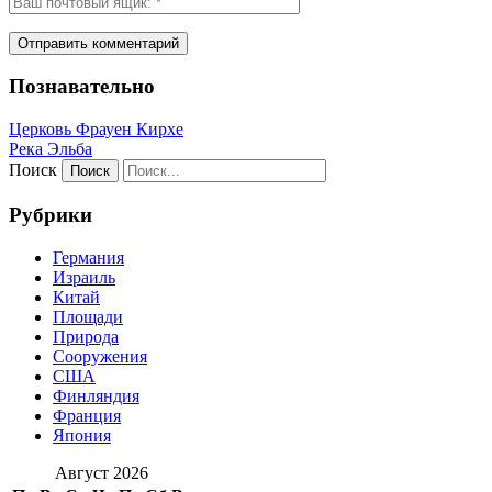
Познавательно
Церковь Фрауен Кирхе
Река Эльба
Поиск
Рубрики
Германия
Израиль
Китай
Площади
Природа
Сооружения
США
Финляндия
Франция
Япония
Август 2026