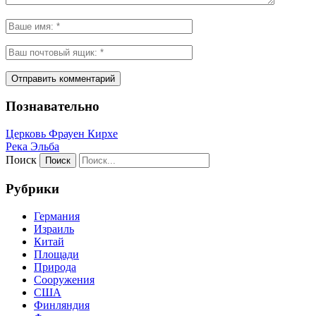
Познавательно
Церковь Фрауен Кирхе
Река Эльба
Поиск
Рубрики
Германия
Израиль
Китай
Площади
Природа
Сооружения
США
Финляндия