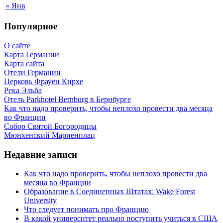
« Янв
Популярное
О сайте
Карта Германии
Карта сайта
Отели Германии
Церковь Фрауен Кирхе
Река Эльба
Отель Parkhotel Bernburg в Бернбурге
Как что надо проверить, чтобы неплохо провести два месяца
во Франции
Собор Святой Богородицы
Мюнхенский Мариенплац
Недавние записи
Как что надо проверить, чтобы неплохо провести два
месяца во Франции
Образование в Соединенных Штатах: Wake Forest
University
Что следует понимать про Францию
В какой университет реально поступить учиться в США