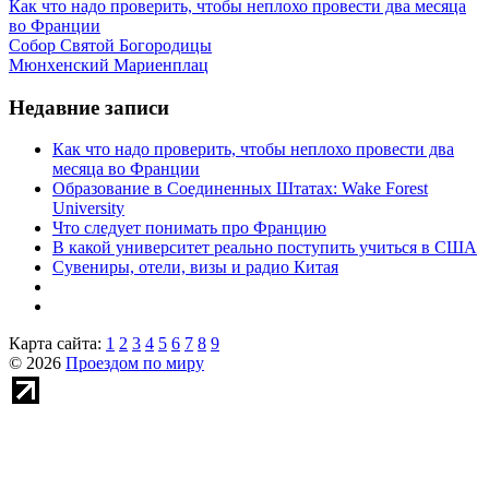
Как что надо проверить, чтобы неплохо провести два месяца
во Франции
Собор Святой Богородицы
Мюнхенский Мариенплац
Недавние записи
Как что надо проверить, чтобы неплохо провести два
месяца во Франции
Образование в Соединенных Штатах: Wake Forest
University
Что следует понимать про Францию
В какой университет реально поступить учиться в США
Сувениры, отели, визы и радио Китая
Карта сайта:
1
2
3
4
5
6
7
8
9
© 2026
Проездом по миру