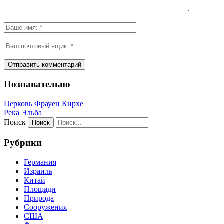
Познавательно
Церковь Фрауен Кирхе
Река Эльба
Поиск
Рубрики
Германия
Израиль
Китай
Площади
Природа
Сооружения
США