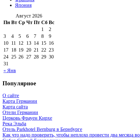
Япония
Август 2026
Пн
Вт
Ср
Чт
Пт
Сб
Вс
1
2
3
4
5
6
7
8
9
10
11
12
13
14
15
16
17
18
19
20
21
22
23
24
25
26
27
28
29
30
31
« Янв
Популярное
О сайте
Карта Германии
Карта сайта
Отели Германии
Церковь Фрауен Кирхе
Река Эльба
Отель Parkhotel Bernburg в Бернбурге
Как что надо проверить, чтобы неплохо провести два месяца в