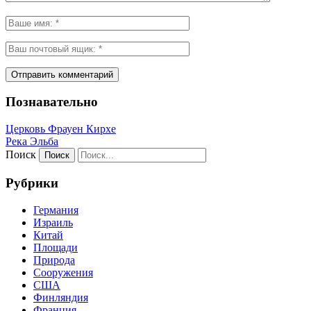
Познавательно
Церковь Фрауен Кирхе
Река Эльба
Поиск
Рубрики
Германия
Израиль
Китай
Площади
Природа
Сооружения
США
Финляндия
Франция