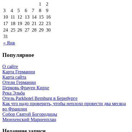
1
2
3
4
5
6
7
8
9
10
11
12
13
14
15
16
17
18
19
20
21
22
23
24
25
26
27
28
29
30
31
« Янв
Популярное
О сайте
Карта Германии
Карта сайта
Отели Германии
Церковь Фрауен Кирхе
Река Эльба
Отель Parkhotel Bernburg в Бернбурге
Как что надо проверить, чтобы неплохо провести два месяца
во Франции
Собор Святой Богородицы
Мюнхенский Мариенплац
Недавние записи