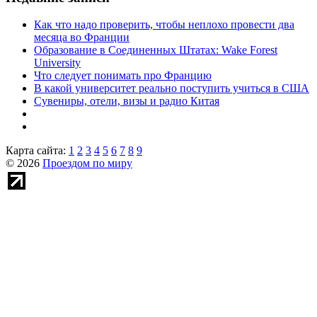
Как что надо проверить, чтобы неплохо провести два
месяца во Франции
Образование в Соединенных Штатах: Wake Forest
University
Что следует понимать про Францию
В какой университет реально поступить учиться в США
Сувениры, отели, визы и радио Китая
Карта сайта:
1
2
3
4
5
6
7
8
9
© 2026
Проездом по миру