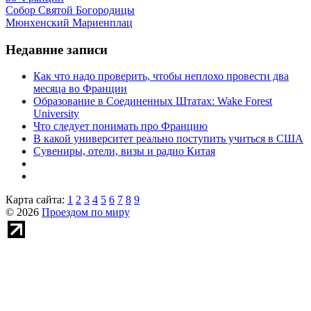
Собор Святой Богородицы
Мюнхенский Мариенплац
Недавние записи
Как что надо проверить, чтобы неплохо провести два
месяца во Франции
Образование в Соединенных Штатах: Wake Forest
University
Что следует понимать про Францию
В какой университет реально поступить учиться в США
Сувениры, отели, визы и радио Китая
Карта сайта:
1
2
3
4
5
6
7
8
9
© 2026
Проездом по миру