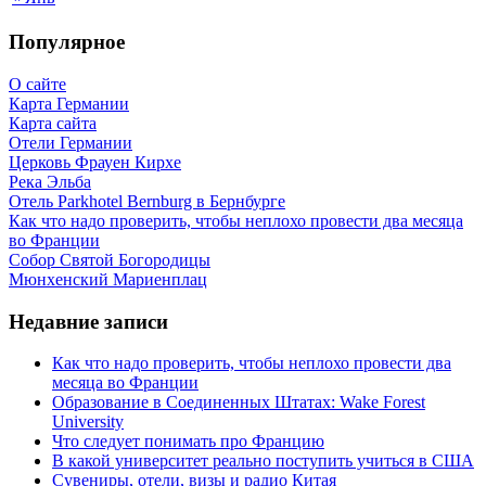
Популярное
О сайте
Карта Германии
Карта сайта
Отели Германии
Церковь Фрауен Кирхе
Река Эльба
Отель Parkhotel Bernburg в Бернбурге
Как что надо проверить, чтобы неплохо провести два месяца
во Франции
Собор Святой Богородицы
Мюнхенский Мариенплац
Недавние записи
Как что надо проверить, чтобы неплохо провести два
месяца во Франции
Образование в Соединенных Штатах: Wake Forest
University
Что следует понимать про Францию
В какой университет реально поступить учиться в США
Сувениры, отели, визы и радио Китая