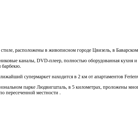
стиле, расположены в живописном городе Цвизель, в Баварском 
никовые каналы, DVD-плеер, полностью оборудованная кухня и в
я барбекю.
ближайший супермаркет находится в 2 км от апартаментов Ferien
иональном парке Людвигшталь, в 5 километрах, проложены мног
о пересеченной местности .