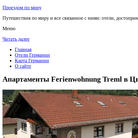
Проездом по миру
Путешествия по миру и все связанное с ними: отели, достоприм
Меню
Читать далее
Главная
Отели Германии
Карта Германии
О сайте
Апартаменты Ferienwohnung Treml в Ц