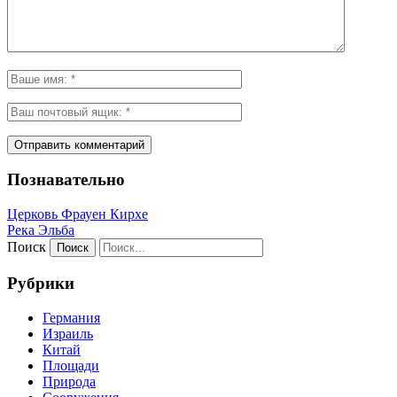
Познавательно
Церковь Фрауен Кирхе
Река Эльба
Поиск
Рубрики
Германия
Израиль
Китай
Площади
Природа