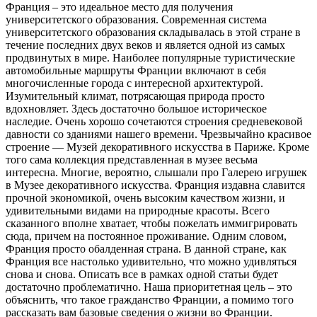
Франция – это идеальное место для получения
университетского образования. Современная система
университетского образования складывалась в этой стране в
течение последних двух веков и является одной из самых
продвинутых в мире. Наиболее популярные туристические
автомобильные маршруты Франции включают в себя
многочисленные города с интересной архитектурой.
Изумительный климат, потрясающая природа просто
вдохновляет. Здесь достаточно большое историческое
наследие. Очень хорошо сочетаются строения средневековой
давности со зданиями нашего времени. Чрезвычайно красивое
строение — Музей декоративного искусства в Париже. Кроме
того сама коллекция представленная в музее весьма
интересна. Многие, вероятно, слышали про Галерею игрушек
в Музее декоративного искусства. Франция издавна славится
прочной экономикой, очень высоким качеством жизни, и
удивительными видами на природные красоты. Всего
сказанного вполне хватает, чтобы пожелать иммигрировать
сюда, причем на постоянное проживание. Одним словом,
Франция просто обалденная страна. В данной стране, как
Франция все настолько удивительно, что можно удивляться
снова и снова. Описать все в рамках одной статьи будет
достаточно проблематично. Наша приоритетная цель – это
объяснить, что такое гражданство Франции, а помимо того
рассказать вам базовые сведения о жизни во Франции.