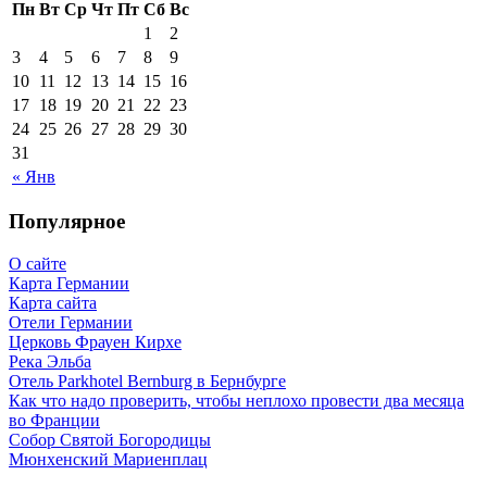
Пн
Вт
Ср
Чт
Пт
Сб
Вс
1
2
3
4
5
6
7
8
9
10
11
12
13
14
15
16
17
18
19
20
21
22
23
24
25
26
27
28
29
30
31
« Янв
Популярное
О сайте
Карта Германии
Карта сайта
Отели Германии
Церковь Фрауен Кирхе
Река Эльба
Отель Parkhotel Bernburg в Бернбурге
Как что надо проверить, чтобы неплохо провести два месяца
во Франции
Собор Святой Богородицы
Мюнхенский Мариенплац