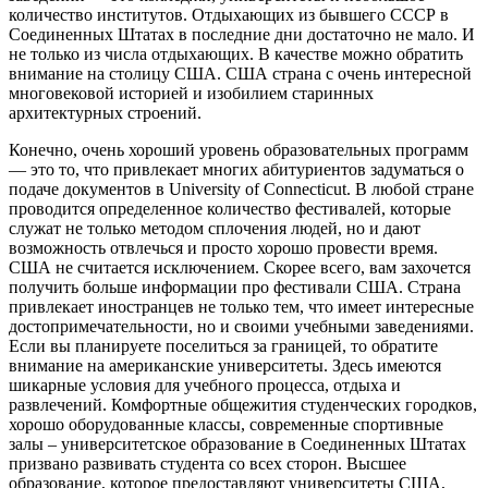
количество институтов. Отдыхающих из бывшего СССР в
Соединенных Штатах в последние дни достаточно не мало. И
не только из числа отдыхающих. В качестве можно обратить
внимание на столицу США. США страна с очень интересной
многовековой историей и изобилием старинных
архитектурных строений.
Конечно, очень хороший уровень образовательных программ
— это то, что привлекает многих абитуриентов задуматься о
подаче документов в University of Connecticut. В любой стране
проводится определенное количество фестивалей, которые
служат не только методом сплочения людей, но и дают
возможность отвлечься и просто хорошо провести время.
США не считается исключением. Скорее всего, вам захочется
получить больше информации про фестивали США. Страна
привлекает иностранцев не только тем, что имеет интересные
достопримечательности, но и своими учебными заведениями.
Если вы планируете поселиться за границей, то обратите
внимание на американские университеты. Здесь имеются
шикарные условия для учебного процесса, отдыха и
развлечений. Комфортные общежития студенческих городков,
хорошо оборудованные классы, современные спортивные
залы – университетское образование в Соединенных Штатах
призвано развивать студента со всех сторон. Высшее
образование, которое предоставляют университеты США,