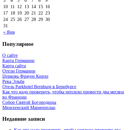
3
4
5
6
7
8
9
10
11
12
13
14
15
16
17
18
19
20
21
22
23
24
25
26
27
28
29
30
31
« Янв
Популярное
О сайте
Карта Германии
Карта сайта
Отели Германии
Церковь Фрауен Кирхе
Река Эльба
Отель Parkhotel Bernburg в Бернбурге
Как что надо проверить, чтобы неплохо провести два месяца
во Франции
Собор Святой Богородицы
Мюнхенский Мариенплац
Недавние записи
Как что надо проверить, чтобы неплохо провести два