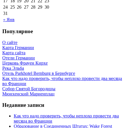
17
18
19
20
21
22
23
24
25
26
27
28
29
30
31
« Янв
Популярное
О сайте
Карта Германии
Карта сайта
Отели Германии
Церковь Фрауен Кирхе
Река Эльба
Отель Parkhotel Bernburg в Бернбурге
Как что надо проверить, чтобы неплохо провести два месяца
во Франции
Собор Святой Богородицы
Мюнхенский Мариенплац
Недавние записи
Как что надо проверить, чтобы неплохо провести два
месяца во Франции
Образование в Соединенных Штатах: Wake Forest