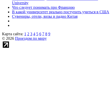
University
Что следует понимать про Францию
В какой университет реально поступить учиться в США
Сувениры, отели, визы и радио Китая
Карта сайта:
1
2
3
4
5
6
7
8
9
© 2026
Проездом по миру