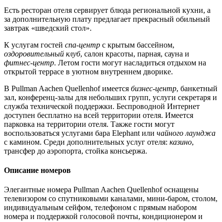
Есть ресторан отеля сервирует блюда региональной кухни, а
за дополнительную плату предлагает прекрасный обильный
завтрак «шведский стол».
К услугам гостей
спа-центр
с крытым бассейном,
оздоровительный клуб
, салон красоты, парная, сауна и
фитнес-центр
. Летом гости могут насладиться отдыхом на
открытой террасе в уютном внутреннем дворике.
В Pullman Aachen Quellenhof имеется
бизнес-центр
, банкетный
зал, конференц-залы для небольших групп, услуги секретаря и
служба технической поддержки. Беспроводной Интернет
доступен бесплатно на всей территории отеля. Имеется
парковка на территории отеля. Также гости могут
воспользоваться услугами бара Elephant или
чайного лаунджа
с камином. Среди дополнительных услуг отеля:
казино
,
трансфер до аэропорта, стойка консьержа.
Описание номеров
Элегантные номера Pullman Aachen Quellenhof оснащены
телевизором со спутниковыми каналами, мини-баром, столом,
индивидуальным сейфом, телефоном с прямым набором
номера и поддержкой голосовой почты, кондиционером и