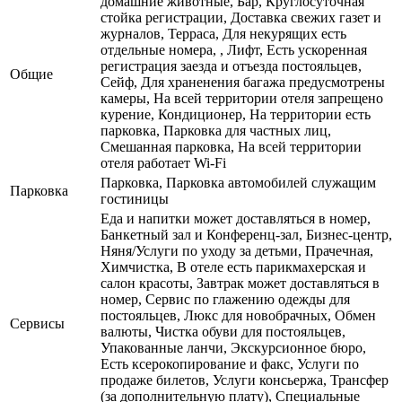
домашние животные, Бар, Круглосуточная
стойка регистрации, Доставка свежих газет и
журналов, Терраса, Для некурящих есть
отдельные номера, , Лифт, Есть ускоренная
регистрация заезда и отъезда постояльцев,
Общие
Сейф, Для храненения багажа предусмотрены
камеры, На всей территории отеля запрещено
курение, Кондиционер, На территории есть
парковка, Парковка для частных лиц,
Смешанная парковка, На всей территории
отеля работает Wi-Fi
Парковка, Парковка автомобилей служащим
Парковка
гостиницы
Еда и напитки может доставляться в номер,
Банкетный зал и Конференц-зал, Бизнес-центр,
Няня/Услуги по уходу за детьми, Прачечная,
Химчистка, В отеле есть парикмахерская и
салон красоты, Завтрак может доставляться в
номер, Сервис по глажению одежды для
постояльцев, Люкс для новобрачных, Обмен
Сервисы
валюты, Чистка обуви для постояльцев,
Упакованные ланчи, Экскурсионное бюро,
Есть ксерокопирование и факс, Услуги по
продаже билетов, Услуги консьержа, Трансфер
(за дополнительную плату), Специальные