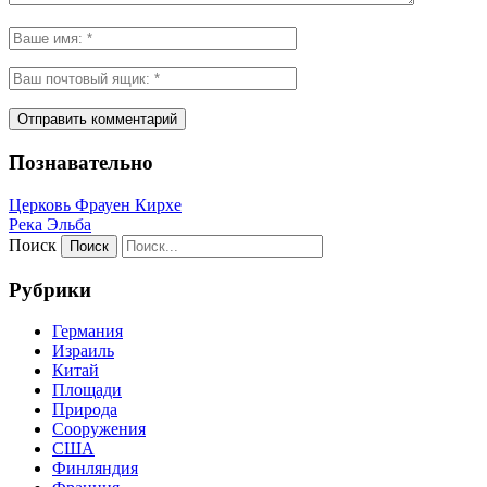
Познавательно
Церковь Фрауен Кирхе
Река Эльба
Поиск
Рубрики
Германия
Израиль
Китай
Площади
Природа
Сооружения
США
Финляндия