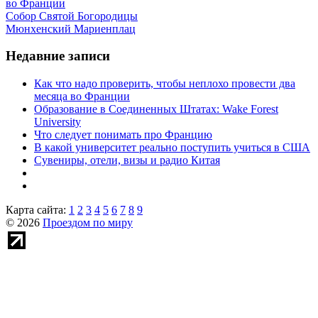
во Франции
Собор Святой Богородицы
Мюнхенский Мариенплац
Недавние записи
Как что надо проверить, чтобы неплохо провести два
месяца во Франции
Образование в Соединенных Штатах: Wake Forest
University
Что следует понимать про Францию
В какой университет реально поступить учиться в США
Сувениры, отели, визы и радио Китая
Карта сайта:
1
2
3
4
5
6
7
8
9
© 2026
Проездом по миру