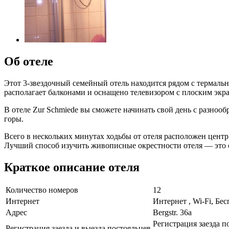
Об отеле
Этот 3-звездочный семейный отель находится рядом с термальн
располагает балконами и оснащено телевизором с плоским экр
В отеле Zur Schmiede вы сможете начинать свой день с разнооб
горы.
Всего в нескольких минутах ходьбы от отеля расположен цент
Лучший способ изучить живописные окрестности отеля — это от
Краткое описание отеля
Количество номеров
12
Интернет
Интернет , Wi-Fi, Бе
Адрес
Bergstr. 36a
Регистрация заезда по
Регистрация заезда и выезда постояльцев