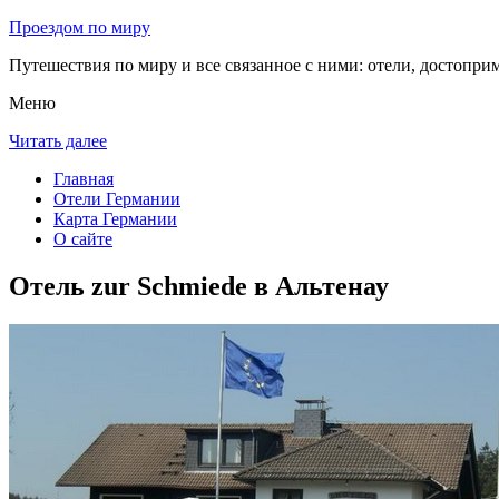
Проездом по миру
Путешествия по миру и все связанное с ними: отели, достоприм
Меню
Читать далее
Главная
Отели Германии
Карта Германии
О сайте
Отель zur Schmiede в Альтенау