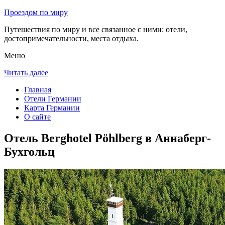
Проездом по миру
Путешествия по миру и все связанное с ними: отели,
достопримечательности, места отдыха.
Меню
Читать далее
Главная
Отели Германии
Карта Германии
О сайте
Отель Berghotel Pöhlberg в Аннаберг-
Бухгольц