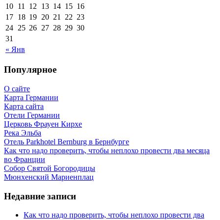
10
11
12
13
14
15
16
17
18
19
20
21
22
23
24
25
26
27
28
29
30
31
« Янв
Популярное
О сайте
Карта Германии
Карта сайта
Отели Германии
Церковь Фрауен Кирхе
Река Эльба
Отель Parkhotel Bernburg в Бернбурге
Как что надо проверить, чтобы неплохо провести два месяца
во Франции
Собор Святой Богородицы
Мюнхенский Мариенплац
Недавние записи
Как что надо проверить, чтобы неплохо провести два