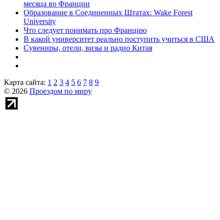
месяца во Франции
Образование в Соединенных Штатах: Wake Forest
University
Что следует понимать про Францию
В какой университет реально поступить учиться в США
Сувениры, отели, визы и радио Китая
Карта сайта:
1
2
3
4
5
6
7
8
9
© 2026
Проездом по миру