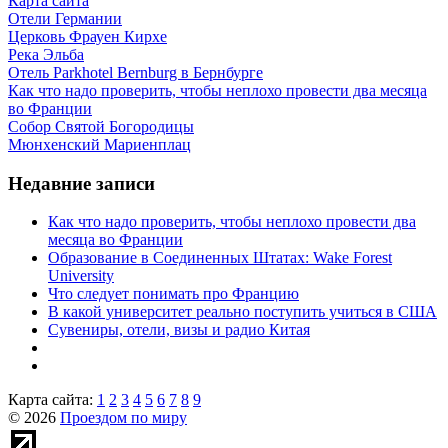
Карта сайта
Отели Германии
Церковь Фрауен Кирхе
Река Эльба
Отель Parkhotel Bernburg в Бернбурге
Как что надо проверить, чтобы неплохо провести два месяца
во Франции
Собор Святой Богородицы
Мюнхенский Мариенплац
Недавние записи
Как что надо проверить, чтобы неплохо провести два
месяца во Франции
Образование в Соединенных Штатах: Wake Forest
University
Что следует понимать про Францию
В какой университет реально поступить учиться в США
Сувениры, отели, визы и радио Китая
Карта сайта:
1
2
3
4
5
6
7
8
9
© 2026
Проездом по миру