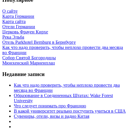
О сайте
Карта Германии
Карта сайта
Отели Германии
Церковь Фрауен Кирхе
Река Эльба
Отель Parkhotel Bernburg в Бернбурге
Как что надо проверить, чтобы неплохо провести два месяца
во Франции
Собор Святой Богородицы
Мюнхенский Мариенплац
Недавние записи
Как что надо проверить, чтобы неплохо провести два
месяца во Франции
Образование в Соединенных Штатах: Wake Forest
University
Что следует понимать про Францию
В какой университет реально поступить учиться в США
Сувениры, отели, визы и радио Китая