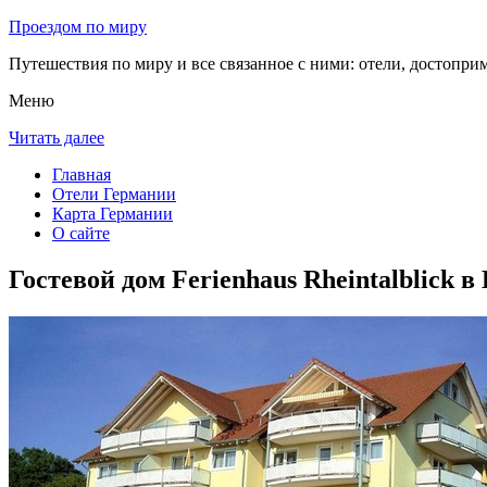
Проездом по миру
Путешествия по миру и все связанное с ними: отели, достоприм
Меню
Читать далее
Главная
Отели Германии
Карта Германии
О сайте
Гостевой дом Ferienhaus Rheintalblick 