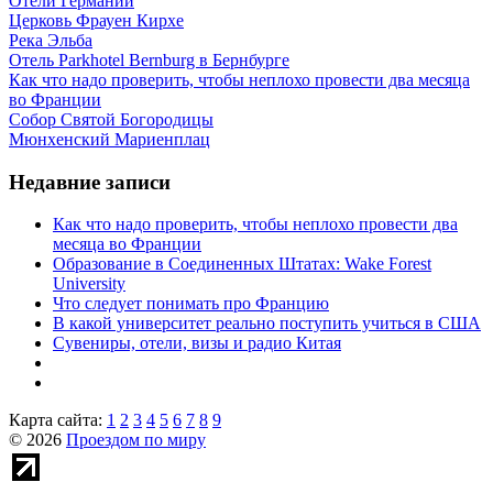
Отели Германии
Церковь Фрауен Кирхе
Река Эльба
Отель Parkhotel Bernburg в Бернбурге
Как что надо проверить, чтобы неплохо провести два месяца
во Франции
Собор Святой Богородицы
Мюнхенский Мариенплац
Недавние записи
Как что надо проверить, чтобы неплохо провести два
месяца во Франции
Образование в Соединенных Штатах: Wake Forest
University
Что следует понимать про Францию
В какой университет реально поступить учиться в США
Сувениры, отели, визы и радио Китая
Карта сайта:
1
2
3
4
5
6
7
8
9
© 2026
Проездом по миру