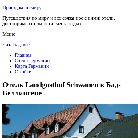
Проездом по миру
Путешествия по миру и все связанное с ними: отели,
достопримечательности, места отдыха.
Меню
Читать далее
Главная
Отели Германии
Карта Германии
О сайте
Отель Landgasthof Schwanen в Бад-
Беллингене