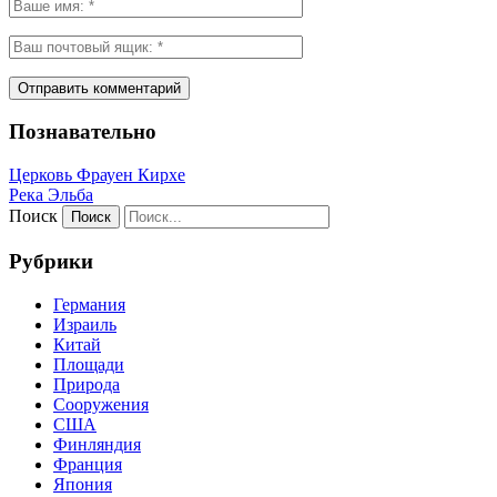
Познавательно
Церковь Фрауен Кирхе
Река Эльба
Поиск
Рубрики
Германия
Израиль
Китай
Площади
Природа
Сооружения
США
Финляндия
Франция
Япония