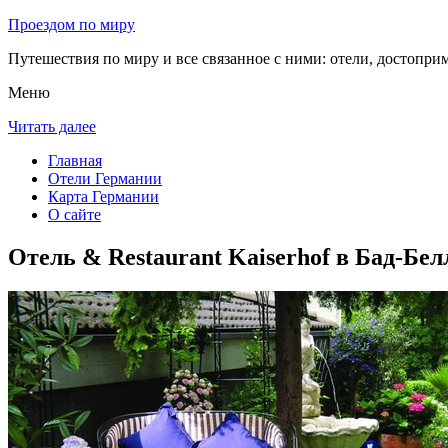
Проездом по миру
Путешествия по миру и все связанное с ними: отели, достоприм
Меню
Читать далее
Главная
Отели Германии
Карта Германии
О сайте
Отель & Restaurant Kaiserhof в Бад-Бе