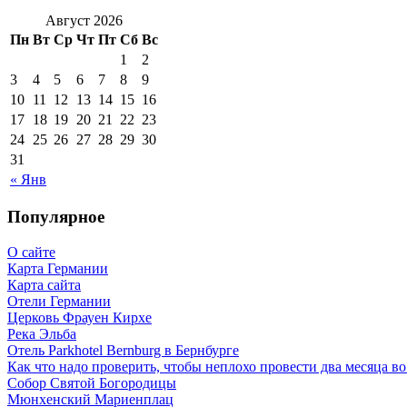
Август 2026
Пн
Вт
Ср
Чт
Пт
Сб
Вс
1
2
3
4
5
6
7
8
9
10
11
12
13
14
15
16
17
18
19
20
21
22
23
24
25
26
27
28
29
30
31
« Янв
Популярное
О сайте
Карта Германии
Карта сайта
Отели Германии
Церковь Фрауен Кирхе
Река Эльба
Отель Parkhotel Bernburg в Бернбурге
Как что надо проверить, чтобы неплохо провести два месяца в
Собор Святой Богородицы
Мюнхенский Мариенплац