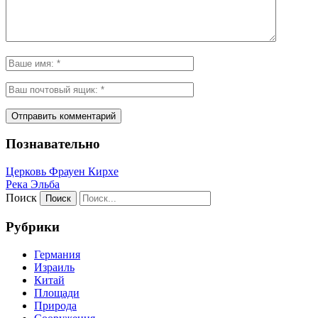
Познавательно
Церковь Фрауен Кирхе
Река Эльба
Поиск
Рубрики
Германия
Израиль
Китай
Площади
Природа