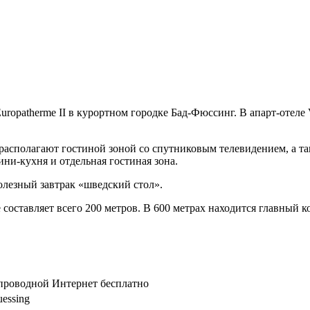
ropatherme II в курортном городке Бад-Фюссинг. В апарт-отеле V
 располагают гостиной зоной со спутниковым телевидением, а т
ни-кухня и отдельная гостиная зона.
полезный завтрак «шведский стол».
е составляет всего 200 метров. В 600 метрах находится главный 
спроводной Интернет бесплатно
uessing