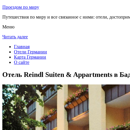
Проездом по миру
Путешествия по миру и все связанное с ними: отели, достоприм
Меню
Читать далее
Главная
Отели Германии
Карта Германии
О сайте
Отель Reindl Suiten & Appartments в Б