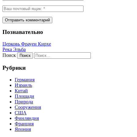
Познавательно
Церковь Фрауен Кирхе
Река Эльба
Поиск
Рубрики
Германия
Израиль
Китай
Площади
Природа
Сооружения
США
Финляндия
Франция
Япония