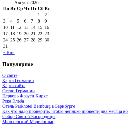
Август 2026
Пн
Вт
Ср
Чт
Пт
Сб
Вс
1
2
3
4
5
6
7
8
9
10
11
12
13
14
15
16
17
18
19
20
21
22
23
24
25
26
27
28
29
30
31
« Янв
Популярное
О сайте
Карта Германии
Карта сайта
Отели Германии
Церковь Фрауен Кирхе
Река Эльба
Отель Parkhotel Bernburg в Бернбурге
Как что надо проверить, чтобы неплохо провести два месяца в
Собор Святой Богородицы
Мюнхенский Мариенплац