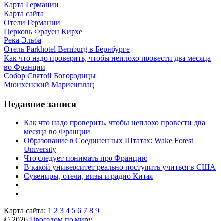
Карта Германии
Карта сайта
Отели Германии
Церковь Фрауен Кирхе
Река Эльба
Отель Parkhotel Bernburg в Бернбурге
Как что надо проверить, чтобы неплохо провести два месяца
во Франции
Собор Святой Богородицы
Мюнхенский Мариенплац
Недавние записи
Как что надо проверить, чтобы неплохо провести два
месяца во Франции
Образование в Соединенных Штатах: Wake Forest
University
Что следует понимать про Францию
В какой университет реально поступить учиться в США
Сувениры, отели, визы и радио Китая
Карта сайта:
1
2
3
4
5
6
7
8
9
© 2026
Проездом по миру