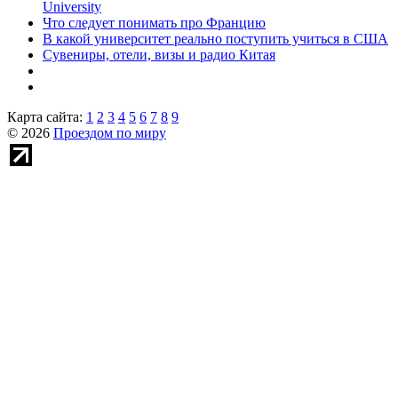
University
Что следует понимать про Францию
В какой университет реально поступить учиться в США
Сувениры, отели, визы и радио Китая
Карта сайта:
1
2
3
4
5
6
7
8
9
© 2026
Проездом по миру