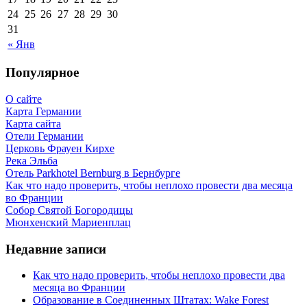
24
25
26
27
28
29
30
31
« Янв
Популярное
О сайте
Карта Германии
Карта сайта
Отели Германии
Церковь Фрауен Кирхе
Река Эльба
Отель Parkhotel Bernburg в Бернбурге
Как что надо проверить, чтобы неплохо провести два месяца
во Франции
Собор Святой Богородицы
Мюнхенский Мариенплац
Недавние записи
Как что надо проверить, чтобы неплохо провести два
месяца во Франции
Образование в Соединенных Штатах: Wake Forest