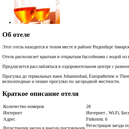
Об отеле
Этот отель находится в тихом месте в районе Риденбург бавар
Отель располагает крытым и открытым бассейнами с водой из 
Предлагается расслабляться в оздоровительном центре с разно
Прогулка до термальных ванн Johannesbad, Europatherme и Ther
велосипедные и пешие прогулки по загородной местности.
Краткое описание отеля
Количество номеров
28
Интернет
Интернет , Wi-Fi, Бе
Адрес
Finkenstr. 6
Регистрация заезда по
Регистрация заезда и выезда постояльцев