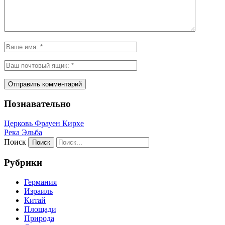
Познавательно
Церковь Фрауен Кирхе
Река Эльба
Поиск
Рубрики
Германия
Израиль
Китай
Площади
Природа