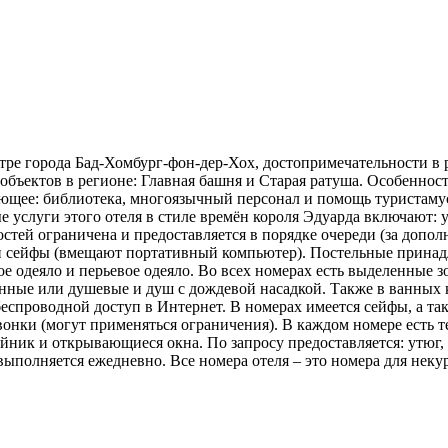
нтре города Бад-Хомбург-фон-дер-Хох, достопримечательности в 
объектов в регионе: Главная башня и Старая ратуша. Особенност
едующее: библиотека, многоязычный персонал и помощь туриста
 услуги этого отеля в стиле времён короля Эдуарда включают: 
стей ограничена и предоставляется в порядке очереди (за допол
ар и сейфы (вмещают портативный компьютер). Постельные прин
ое одеяло и перьевое одеяло. Во всех номерах есть выделенные з
анные или душевые и душ с дождевой насадкой. Также в ванных к
еспроводной доступ в Интернет. В номерах имеется сейфы, а та
онки (могут применяться ограничения). В каждом номере есть т
йник и открывающиеся окна. По запросу предоставляется: утюг,
полняется ежедневно. Все номера отеля – это номера для неку