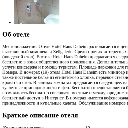
Об отеле
Местоположение. Отель Hotel Haus Daheim располагается в це
выставочный комплекс и Zeilgalerie. Среди прочих интересных 
(шведский стол). В отеле Hotel Haus Daheim предлагается сл
бесплатно в зонах общественного пользования. Дополнительные
услуги консьержа и помощь туристам. Площадь парковки для го
Номера. В номерах (19) отеля Hotel Haus Daheim есть миниб
также постельное белье из египетского хлопка, перьевое стеган
кровать и стол. В ванных комнатах предлагается следующее: в
туалетные принадлежности и фен. Бесплатно предоставляется б
возможность бесплатно совершать местные и междугородние зв
бесплатный доступ в Интернет. В номерах имеется кофеваркача
принадлежности и купальные халаты. Обслуживание номеров вы
Краткое описание отеля
Количество номеров
19