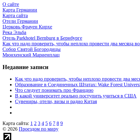
О сайте
Карта Германии
Карта сайта
Отели Германии
Церковь Фрауен Кирхе
Река Эльба
Отель Parkhotel Bernburg в Бернбурге
Как что надо проверить, чтобы неплохо провести два месяца в
Собор Святой Богородицы
Мюнхенский Мариенплац
Недавние записи
Как что надо проверить, чтобы неплохо провести два ме
Образование в Соединенных Штатах: Wake Forest Universi
Что следует понимать про Францию
В какой университет реально поступить учиться в США
Сувениры, отели, визы и радио Китая
Карта сайта:
1
2
3
4
5
6
7
8
9
© 2026
Проездом по миру