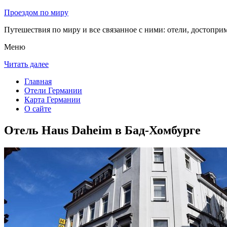
Проездом по миру
Путешествия по миру и все связанное с ними: отели, достоприм
Меню
Читать далее
Главная
Отели Германии
Карта Германии
О сайте
Отель Haus Daheim в Бад-Хомбурге