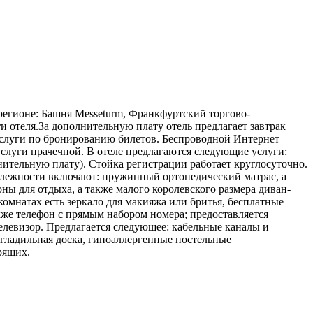
регионе: Башня Messeturm, Франкфуртский торгово-
и отеля.За дополнительную плату отель предлагает завтрак
муслуги по бронированию билетов. Беспроводной Интернет
услуги прачечной. В отеле предлагаются следующие услуги:
нительную плату). Стойка регистрации работает круглосуточно.
адлежности включают: пружинный ортопедический матрас, а
оны для отдыха, а также малого королевского размера диван-
омнатах есть зеркало для макияжа или бритья, бесплатные
кже телефон с прямым набором номера; предоставляется
елевизор. Предлагается следующее: кабельные каналы и
 гладильная доска, гипоаллергенные постельные
рящих.