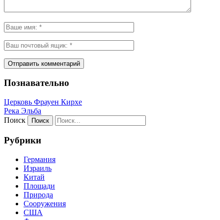
Познавательно
Церковь Фрауен Кирхе
Река Эльба
Поиск
Рубрики
Германия
Израиль
Китай
Площади
Природа
Сооружения
США