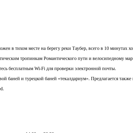
ен в тихом месте на берегу реки Таубер, всего в 10 минутах хо
истическим тропинкам Романтического пути и велосипедному ма
есь бесплатным Wi-Fi для проверки электронной почты.
овой баней и турецкой баней «текалдариум». Предлагается также
d.