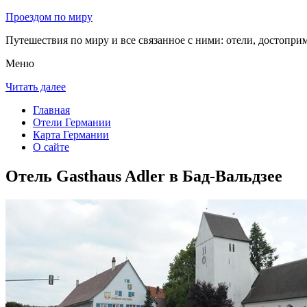
Проездом по миру
Путешествия по миру и все связанное с ними: отели, достоприм
Меню
Читать далее
Главная
Отели Германии
Карта Германии
О сайте
Отель Gasthaus Adler в Бад-Вальдзее