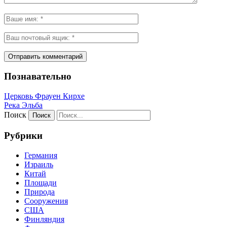
Познавательно
Церковь Фрауен Кирхе
Река Эльба
Поиск
Рубрики
Германия
Израиль
Китай
Площади
Природа
Сооружения
США
Финляндия